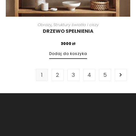
Obrazy
,
Struktury światła i ciszy
DRZEWO SPEŁNIENIA
3000
zł
Dodaj do koszyka
1
2
3
4
5