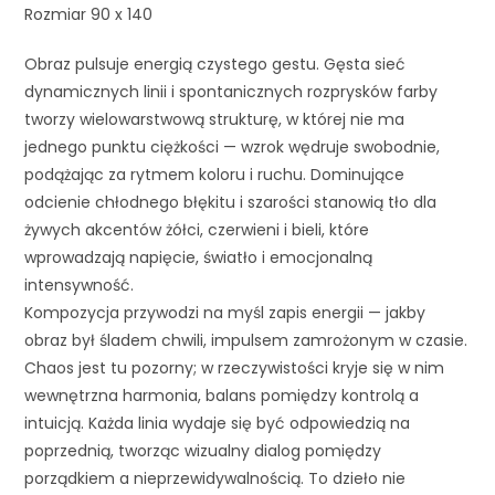
Rozmiar 90 x 140
Obraz pulsuje energią czystego gestu. Gęsta sieć
dynamicznych linii i spontanicznych rozprysków farby
tworzy wielowarstwową strukturę, w której nie ma
jednego punktu ciężkości — wzrok wędruje swobodnie,
podążając za rytmem koloru i ruchu. Dominujące
odcienie chłodnego błękitu i szarości stanowią tło dla
żywych akcentów żółci, czerwieni i bieli, które
wprowadzają napięcie, światło i emocjonalną
intensywność.
Kompozycja przywodzi na myśl zapis energii — jakby
obraz był śladem chwili, impulsem zamrożonym w czasie.
Chaos jest tu pozorny; w rzeczywistości kryje się w nim
wewnętrzna harmonia, balans pomiędzy kontrolą a
intuicją. Każda linia wydaje się być odpowiedzią na
poprzednią, tworząc wizualny dialog pomiędzy
porządkiem a nieprzewidywalnością. To dzieło nie