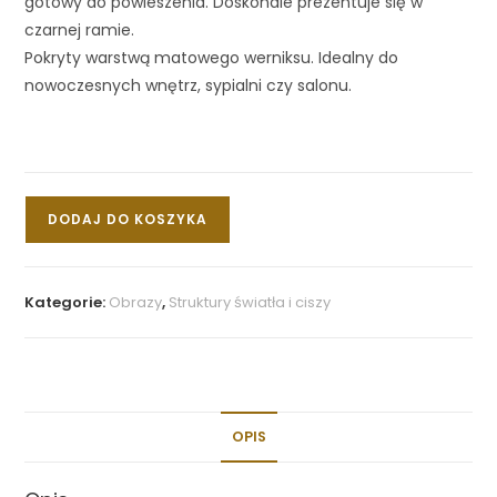
gotowy do powieszenia. Doskonale prezentuje się w
czarnej ramie.
Pokryty warstwą matowego werniksu. Idealny do
nowoczesnych wnętrz, sypialni czy salonu.
DODAJ DO KOSZYKA
Kategorie:
Obrazy
,
Struktury światła i ciszy
OPIS