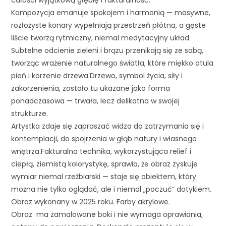
całości wyjątkową głębię i fakturalność.
Kompozycja emanuje spokojem i harmonią — masywne,
rozłożyste konary wypełniają przestrzeń płótna, a gęste
liście tworzą rytmiczny, niemal medytacyjny układ.
Subtelne odcienie zieleni i brązu przenikają się ze sobą,
tworząc wrażenie naturalnego światła, które miękko otula
pień i korzenie drzewa.Drzewo, symbol życia, siły i
zakorzenienia, zostało tu ukazane jako forma
ponadczasowa — trwała, lecz delikatna w swojej
strukturze.
Artystka zdaje się zapraszać widza do zatrzymania się i
kontemplacji, do spojrzenia w głąb natury i własnego
wnętrza.Fakturalna technika, wykorzystująca relief i
ciepłą, ziemistą kolorystykę, sprawia, że obraz zyskuje
wymiar niemal rzeźbiarski — staje się obiektem, który
można nie tylko oglądać, ale i niemal „poczuć” dotykiem.
Obraz wykonany w 2025 roku. Farby akrylowe.
Obraz ma zamalowane boki i nie wymaga oprawiania,